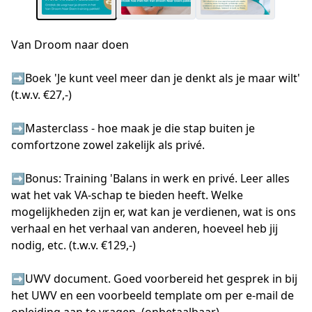
Van Droom naar doen
➡️Boek 'Je kunt veel meer dan je denkt als je maar wilt' 
(t.w.v. €27,-) 

➡️Masterclass - hoe maak je die stap buiten je 
comfortzone zowel zakelijk als privé. 

➡️Bonus: Training 'Balans in werk en privé. Leer alles 
wat het vak VA-schap te bieden heeft. Welke 
mogelijkheden zijn er, wat kan je verdienen, wat is ons 
verhaal en het verhaal van anderen, hoeveel heb jij 
nodig, etc. (t.w.v. €129,-)

➡️UWV document. Goed voorbereid het gesprek in bij 
het UWV en een voorbeeld template om per e-mail de 
opleiding aan te vragen. (onbetaalbaar)
