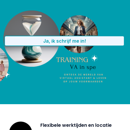
VA in spé training
Ja, ik schrijf me in!
Flexibele werktijden en locatie