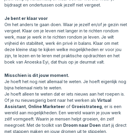
bijdraagt en ondertussen ook jezelf niet vergeet.
Je bent er klaar voor
Om het anders te gaan doen. Waar je jezelf en/of je gezin niet
vergeet. Klaar om je leven niet langer in te richten rondom
werk, maar je werk in te richten rondom je leven. Je wilt
vrijheid én stabiliteit, werk én privé in balans. Klaar om met
deze kleine stap te kijken welke mogelijkheden er voor jou
zijn, te lezen en te leren met praktische opdrachten en het
boek van Anoeska Eyi, dat thuis op je deurmat valt.
Misschien is dit jouw moment.
Je hoeft het nog niet allemaal te weten. Je hoeft eigenlijk nog
bijna helemaal niets te weten.
Je hoeft alleen te weten dat er iets nieuws aan het roepen is.
Of je nu nieuwsgierig bent naar het werken als
Virtual
Assistant
,
Online Marketeer
of
Groeistrateeg
, er is een
wereld aan mogelijkheden. Een wereld waarin je jouw werk
zélf vormgeeft. Waarin je mensen helpt groeien, én zelf
meegroeit. Met de toolkit van
Droom naar Doen
start jij direct
met stappen maken en jouw dromen uit te stippelen.