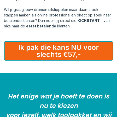
Wil jij graag jouw dromen uitstippelen maar daarna ook
stappen maken als online professional en direct op zoek naar
betalende klanten? Dan neem jij direct die
KICKSTART
- van
niks naar de
eerst betalende
klanten.
Ik pak die kans NU voor
slechts €57,-
Het enige wat je hoeft te doen is
nu te kiezen
voor jezelf, welk toolpakket en wij