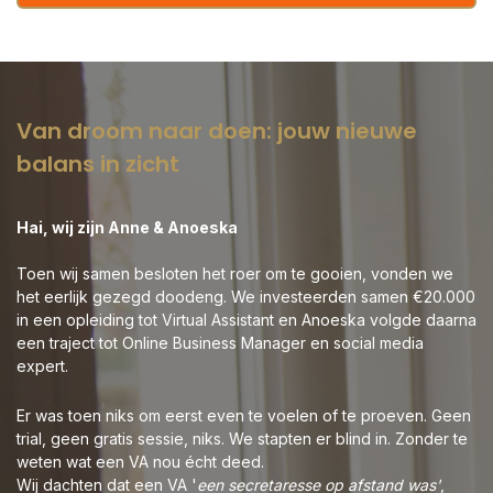
Van droom naar doen: jouw nieuwe
balans in zicht
Hai, wij zijn Anne & Anoeska
Toen wij samen besloten het roer om te gooien, vonden we
het eerlijk gezegd doodeng. We investeerden samen €20.000
in een opleiding tot Virtual Assistant en Anoeska volgde daarna
een traject tot Online Business Manager en social media
expert.
Er was toen niks om eerst even te voelen of te proeven. Geen
trial, geen gratis sessie, niks. We stapten er blind in. Zonder te
weten wat een VA nou écht deed.
Wij dachten dat een VA '
een secretaresse op afstand was'
,