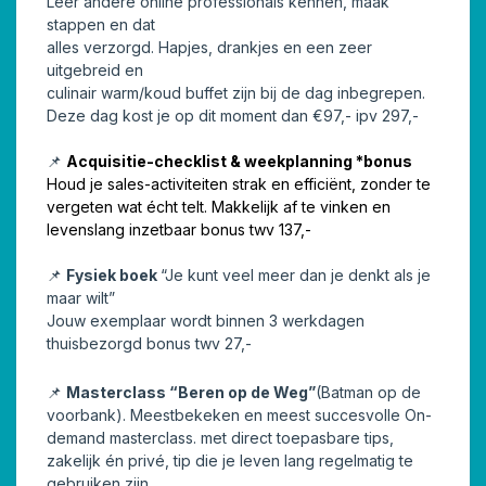
Leer andere online professionals kennen, maak
stappen en dat
alles verzorgd. Hapjes, drankjes en een zeer
uitgebreid en
culinair warm/koud buffet zijn bij de dag inbegrepen.
Deze dag kost je op dit moment dan €97,- ipv 297,-
📌
Acquisitie-checklist & weekplanning *bonus
Houd je sales-activiteiten strak en efficiënt, zonder te
vergeten wat écht telt. Makkelijk af te vinken en
levenslang inzetbaar bonus twv 137,-
📌
Fysiek boek
“Je kunt veel meer dan je denkt als je
maar wilt”
Jouw exemplaar wordt binnen 3 werkdagen
thuisbezorgd bonus twv 27,-
📌
Masterclass “Beren op de Weg”
(Batman op de
voorbank). Meestbekeken en meest succesvolle On-
demand masterclass. met direct toepasbare tips,
zakelijk én privé, tip die je leven lang regelmatig te
gebruiken zijn