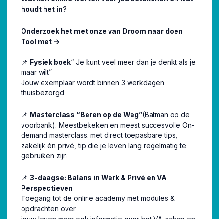
houdt het in?
Onderzoek het met onze van Droom naar doen
Tool met ->
📌
Fysiek boek
“ Je kunt veel meer dan je denkt als je
maar wilt”
Jouw exemplaar wordt binnen 3 werkdagen
thuisbezorgd
📌
Masterclass “Beren op de Weg”
(Batman op de
voorbank). Meestbekeken en meest succesvolle On-
demand masterclass. met direct toepasbare tips,
zakelijk én privé, tip die je leven lang regelmatig te
gebruiken zijn
📌
3-daagse: Balans in Werk & Privé en VA
Perspectieven
Toegang tot de online academy met modules &
opdrachten over
jouw leven maar ook informatie over het VA-schap en