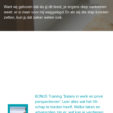
Want wij geloven dat als jij dit leest, je ergens diep vanbinnen
weet:
er is meer voor mij weggelegd
. En als wij die stap konden
zetten, kun jij dat zeker weten ook.
Speciaal voor jou hebben we een mega
waardevol pakket samengesteld
dat je direct op weg helpt met de eerste
stappen naar jouw VA-succes!
Je vindt in de toolkit onder andere:
BONUS Training 'Balans in werk en privé
perspectieven'. Leer alles wat het VA-
schap te bieden heeft. Welke taken en
adviesrollen zijn er, wat kan je verdienen