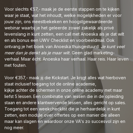
Voor slechts €57,- maak je de eerste stappen om te kijken
waar je staat, wat het inhoudt, welke mogelijkheden er voor
jouw zijn, ons meestbekeken en hoogstgewaardeerde
webinar waarbij je het geleerde zowel zakelijk als privé
levenslang in kunt zetten, een call met Anoeska als je dat wilt
en als bonus een UWV Checklist en voorbeeldmail. Ook
ontvang je het boek van Anoeska thuisgestuurd:
Je kunt veel
meer dan je denkt als je maar wilt.
Geen glad marketing-
verhaal. Maar écht. Anoeska haar verhaal. Haar reis. Haar leven
met fouten.
Voor €357,- maak jij die Kickstart. Je krijgt alles wat hierboven
staat inclusief toegang tot de online academie,
kijkje achter de schermen in onze online academy met maar
liefst 5 lessen. Een combinatie van lessen die in de opleiding
staan en andere klantwervende lessen, alles gericht op sales.
Toegang tot een weekchecklist die je herhaardelijk in kunt
zetten, een module over offertes op een manier die alleen
maar kan slagen en waardoor onze VA's zo succesvol zijn en
nog meer.