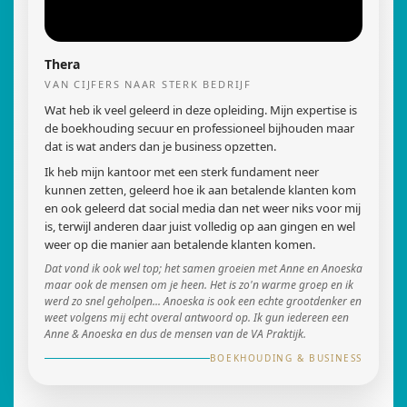
Thera
VAN CIJFERS NAAR STERK BEDRIJF
Wat heb ik veel geleerd in deze opleiding. Mijn expertise is
de boekhouding secuur en professioneel bijhouden maar
dat is wat anders dan je business opzetten.
Ik heb mijn kantoor met een sterk fundament neer
kunnen zetten, geleerd hoe ik aan betalende klanten kom
en ook geleerd dat social media dan net weer niks voor mij
is, terwijl anderen daar juist volledig op aan gingen en wel
weer op die manier aan betalende klanten komen.
Dat vond ik ook wel top; het samen groeien met Anne en Anoeska
maar ook de mensen om je heen. Het is zo'n warme groep en ik
werd zo snel geholpen... Anoeska is ook een echte grootdenker en
weet volgens mij echt overal antwoord op. Ik gun iedereen een
Anne & Anoeska en dus de mensen van de VA Praktijk.
BOEKHOUDING & BUSINESS