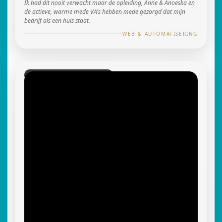
Ik had dit nooit verwacht maar de opleiding, Anne & Anoeska en
de actieve, warme mede VA's hebben mede gezorgd dat mijn
bedrijf als een huis staat.
WEB & AUTOMATISERING
BOEKHOUDING & BUSINESS