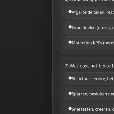
Afgeronde taken, respo
Groeidoelen (omzet, ca
Marketing KPI’s (bere
7) Wat past het beste b
Structuur, service, b
Sparren, besluiten n
Snel testen, creëren, 