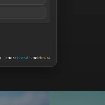
k • Turquoise
#009eaf
• Goud
#b4975a