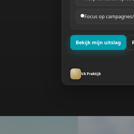
Focus op campagnes/c
Bekijk mijn uitslag
VA Praktijk