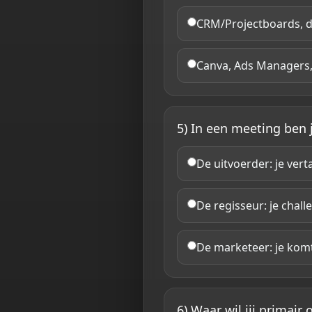
CRM/Projectboards, d
Canva, Ads Managers, 
5) In een meeting ben j
De uitvoerder: je vert
De regisseur: je chall
De marketeer: je kom
6) Waar wil jij primai