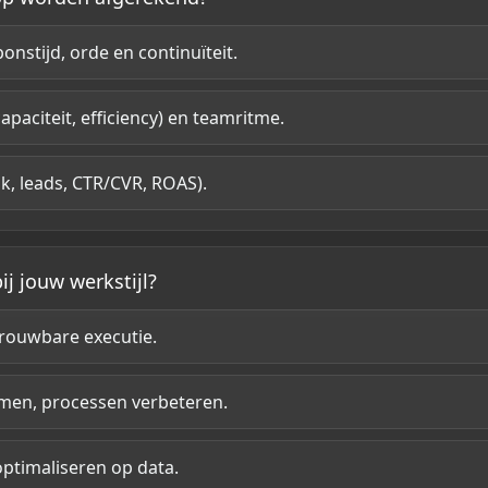
nstijd, orde en continuïteit.
paciteit, efficiency) en teamritme.
ik, leads, CTR/CVR, ROAS).
ij jouw werkstijl?
etrouwbare executie.
emen, processen verbeteren.
optimaliseren op data.